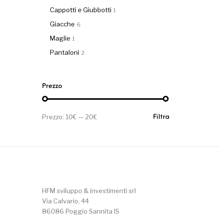
Cappotti e Giubbotti
1
Giacche
6
Maglie
1
Pantaloni
2
Prezzo
Prezzo Min
Prezzo Max
Prezzo:
10€
—
20€
Filtra
HFM sviluppo & investimenti srl
Via Calvario, 44
86086 Poggio Sannita IS