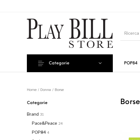
Categorie
POP84
Novi
Home
/
Donna
/
Borse
Bors
Categorie
Brand
31
Pace&Peace
24
POP84
4