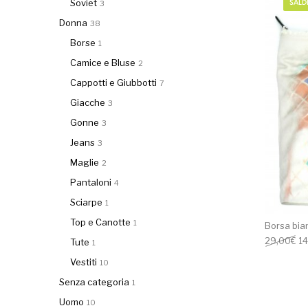
Soviet
3
SALD
Donna
38
Borse
1
Camice e Bluse
2
Cappotti e Giubbotti
7
Giacche
3
Gonne
3
Jeans
3
Maglie
2
Pantaloni
4
Sciarpe
1
Top e Canotte
1
Borsa bia
Il
29,00
€
14
Tute
1
Vestiti
10
Senza categoria
1
Uomo
10