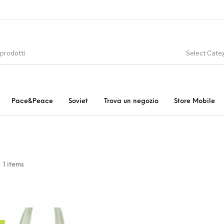
Select Cate
Pace&Peace
Soviet
Trova un negozio
Store Mobile
tà
In offerta
Donna
e
1 items