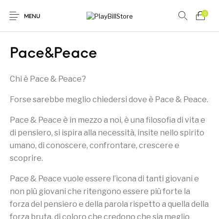
0
MENU
Pace&Peace
Chi è Pace & Peace?
Novità
In offerta
Forse sarebbe meglio chiedersi dove è Pace & Peace.
Donna
Uomo
Pace & Peace è in mezzo a noi, è una filosofia di vita e
di pensiero, si ispira alla necessità, insite nello spirito
umano, di conoscere, confrontare, crescere e
scoprire.
Pace & Peace vuole essere l’icona di tanti giovani e
non più giovani che ritengono essere più forte la
forza del pensiero e della parola rispetto a quella della
forza bruta, di coloro che credono che sia meglio