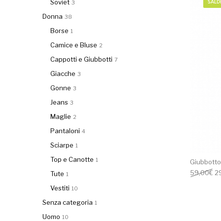
Soviet
3
SALD
Donna
38
Borse
1
Camice e Bluse
2
Cappotti e Giubbotti
7
Giacche
3
Gonne
3
Jeans
3
Maglie
2
Pantaloni
4
Sciarpe
1
Top e Canotte
1
Giubbotto 
Il
59,00
€
2
Tute
1
Vestiti
10
Senza categoria
1
Uomo
10