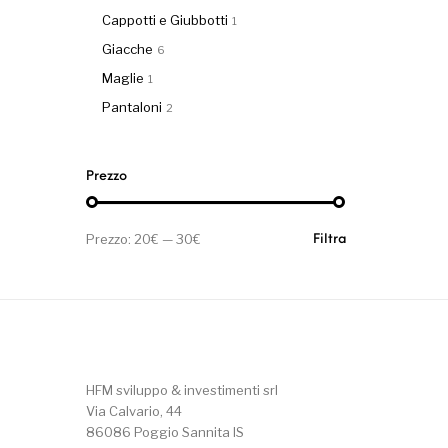
Cappotti e Giubbotti
1
Giacche
6
Maglie
1
Pantaloni
2
Prezzo
Prezzo Min
Prezzo Max
Prezzo:
20€
—
30€
Filtra
HFM sviluppo & investimenti srl
Via Calvario, 44
86086 Poggio Sannita IS