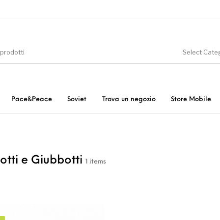
Select Cate
Pace&Peace
Soviet
Trova un negozio
Store Mobile
tà
In offerta
Donna
tti e Giubbotti
1 items