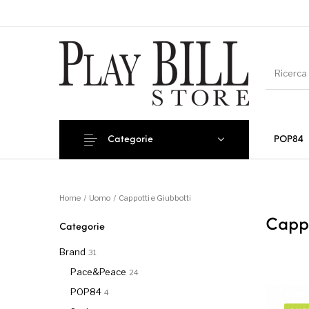
Categorie
POP84
Novi
Home
/
Uomo
/
Cappotti e Giubbotti
Cappo
Categorie
Brand
31
Pace&Peace
24
POP84
4