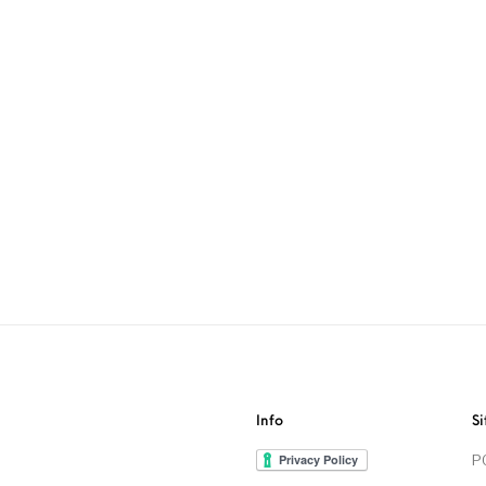
Info
Si
P