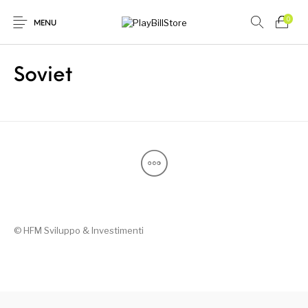
0
MENU
Soviet
Novità
In offerta
Donna
Uomo
© HFM Sviluppo & Investimenti