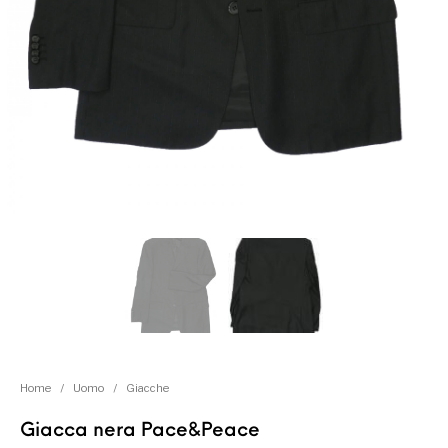
Home
/
Uomo
/
Giacche
Giacca nera Pace&Peace