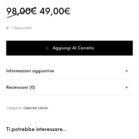
Il prezzo originale era:
Il prezzo attual
98,00
€
49,00
€
1 disponibili
Giacca nera Pace&Peace quantità
Aggiungi Al Carrello
Informazioni aggiuntive
Recensioni (0)
Categorie:
Giacche
,
Uomo
Ti potrebbe interessare…