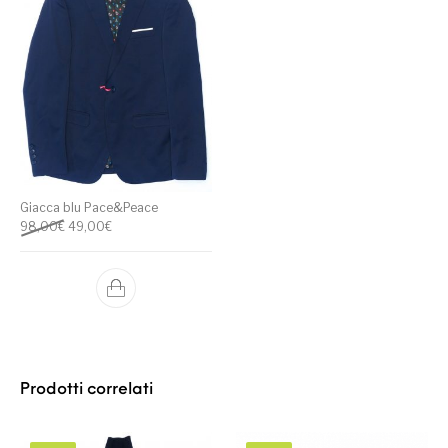
Giacca blu Pace&Peace
Il prezzo originale era: 98,00€.
Il prezzo attuale è: 49,00€.
98,00
€
49,00
€
Prodotti correlati