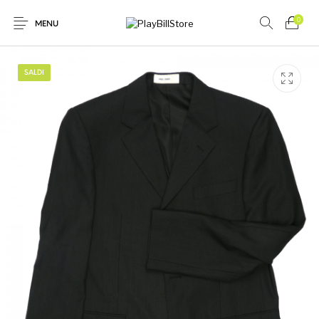
0
MENU
SALDI
Novità
In offerta
Donna
Uomo