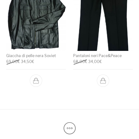
Giaccha di pelle nera Soviet
Pantaloni neri Pace&Peace
Il prezzo originale era: 69,00€.
Il prezzo attuale è: 34,50€.
Il prezzo originale era: 68,00
Il prezzo attuale è: 3
69,00
€
34,50
€
68,00
€
34,00
€