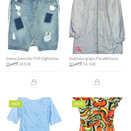
Gonna jeans blu POP Eightyfour
Giubbino grigio Pace&Peace
Il prezzo originale era: 29,00€.
Il prezzo attuale è: 14,50€.
Il prezzo originale era: 113,0
Il prezzo attuale è: 5
29,00
€
14,50
€
113,00
€
56,50
€
SALDI
SALDI