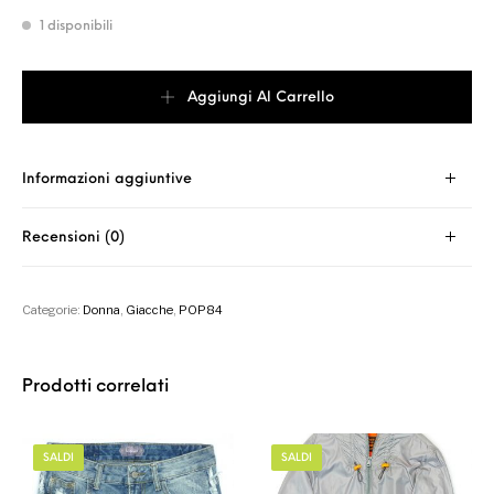
1 disponibili
Giacca nera POP Eightyfour quantità
Aggiungi Al Carrello
Informazioni aggiuntive
Recensioni (0)
Categorie:
Donna
,
Giacche
,
POP84
Prodotti correlati
SALDI
SALDI