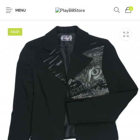
0
MENU
SALDI
Novità
In offerta
Donna
Uomo