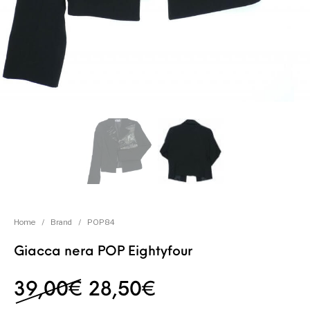
Home
/
Brand
/
POP84
Giacca nera POP Eightyfour
Il prezzo originale era:
Il prezzo attuale
39,00
€
28,50
€